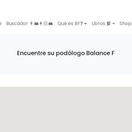
e
Buscador 👨‍💼👩🏻‍💼
Qué es BF❓
Libros 📙
Shop 
Encuentre su podólogo Balance F