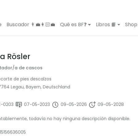
e
Buscador 👨‍💼👩🏻‍💼
Qué es BF❓
Libros 📙
Shop 
a Rösler
tador/a de cascos
corte de pies descalzos
7764 Legau, Bayern, Deutschland
E-0203
07-05-2023
09-05-2026
09-05-2028
ablemente, todavía no hay ninguna descripción disponible.
15156636005