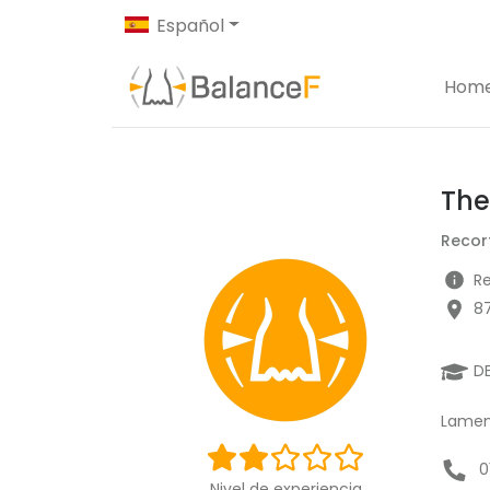
Español
Hom
The
Recor
Re
8
D
Lament
0
Nivel de experiencia