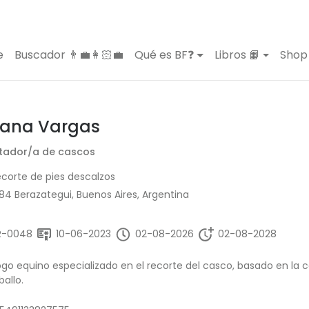
e
Buscador 👨‍💼👩🏻‍💼
Qué es BF❓
Libros 📙
Shop 
ana Vargas
tador/a de cascos
corte de pies descalzos
84 Berazategui, Buenos Aires, Argentina
R-0048
10-06-2023
02-08-2026
02-08-2028
go equino especializado en el recorte del casco, basado en la c
ballo.