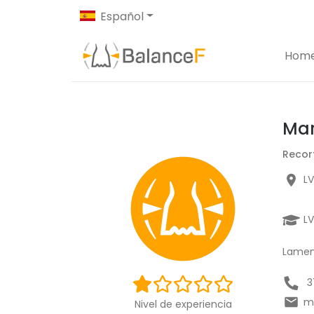
Español
Hom
Mar
Recor
LV
L
Lament
3
m
Nivel de experiencia