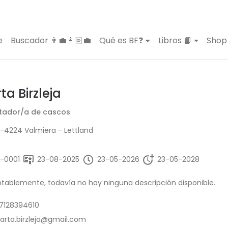
e
Buscador 👨‍💼👩🏻‍💼
Qué es BF❓
Libros 📙
Shop 
ta Birzleja
tador/a de cascos
-4224 Valmiera - Lettland
V-0001
23-08-2025
23-05-2026
23-05-2028
ablemente, todavía no hay ninguna descripción disponible.
7128394610
arta.birzleja@gmail.com