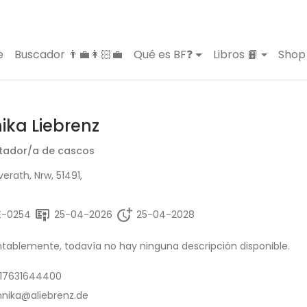
e
Buscador 👨‍💼👩🏻‍💼
Qué es BF❓
Libros 📙
Shop 
ika Liebrenz
tador/a de cascos
erath, Nrw, 51491,
E-0254
25-04-2026
25-04-2028
ablemente, todavía no hay ninguna descripción disponible.
17631644400
nnika@aliebrenz.de