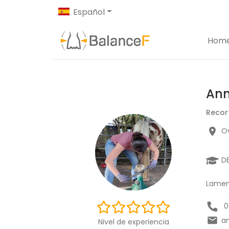
Español
Hom
Ann
Recor
Ov
D
Lament
0
a
Nivel de experiencia