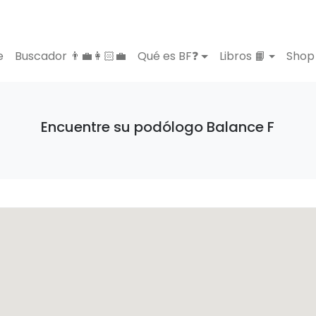
e
Buscador 👨‍💼👩🏻‍💼
Qué es BF❓
Libros 📙
Shop 
Encuentre su podólogo Balance F