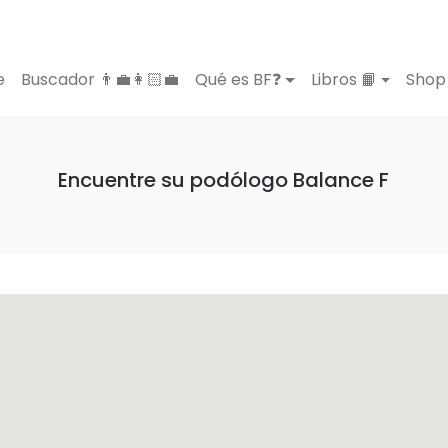
e
Buscador 👨‍💼👩🏻‍💼
Qué es BF❓
Libros 📙
Shop 
Encuentre su podólogo Balance F