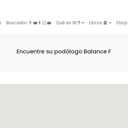
e
Buscador 👨‍💼👩🏻‍💼
Qué es BF❓
Libros 📙
Shop 
Encuentre su podólogo Balance F