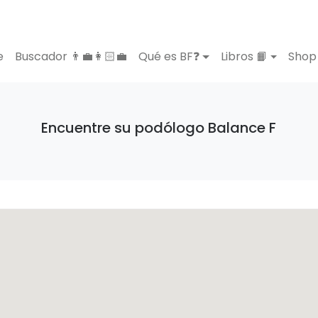
e
Buscador 👨‍💼👩🏻‍💼
Qué es BF❓
Libros 📙
Shop 
Encuentre su podólogo Balance F