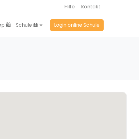
Hilfe
Kontakt
p 🛍️
Schule 🏫
Login online Schule