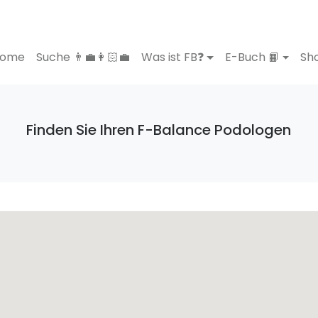
ome
Suche 👨‍💼👩🏻‍💼
Was ist FB❓
E-Buch 📙
Sho
Finden Sie Ihren F-Balance Podologen