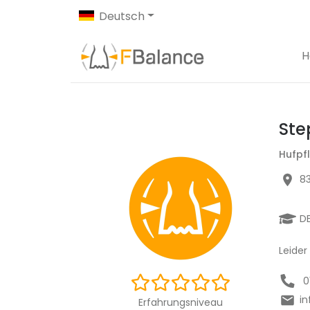
Deutsch
H
Ste
Hufpf
83
D
Leider
0
in
Erfahrungsniveau