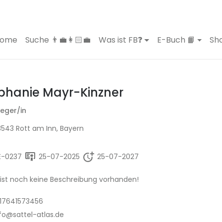
ome
Suche 👨‍💼👩🏻‍💼
Was ist FB❓
E-Buch 📙
Sho
phanie Mayr-Kinzner
leger/in
543 Rott am Inn, Bayern
E-0237
25-07-2025
25-07-2027
 ist noch keine Beschreibung vorhanden!
17641573456
fo@sattel-atlas.de