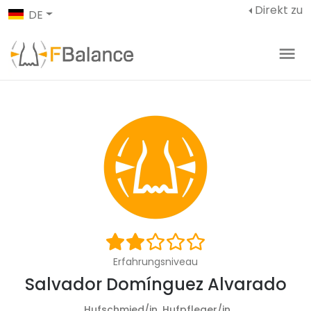
Direkt zu
DE
Erfahrungsniveau
Salvador Domínguez Alvarado
Hufschmied/in, Hufpfleger/in