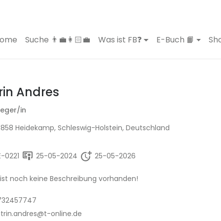
ome
Suche 👨‍💼👩🏻‍💼
Was ist FB❓
E-Buch 📙
Sho
rin Andres
leger/in
858 Heidekamp, Schleswig-Holstein, Deutschland
E-0221
25-05-2024
25-05-2026
 ist noch keine Beschreibung vorhanden!
732457747
trin.andres@t-online.de