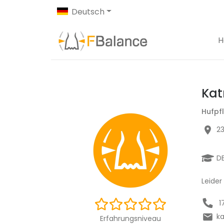
Deutsch
H
Kat
Hufpf
23
D
Leider
1
ka
Erfahrungsniveau