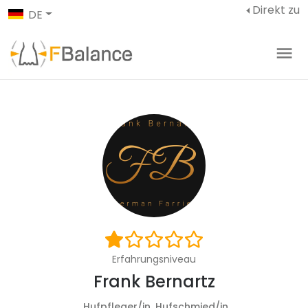
Direkt zu
DE
Erfahrungsniveau
Frank Bernartz
Hufpfleger/in, Hufschmied/in