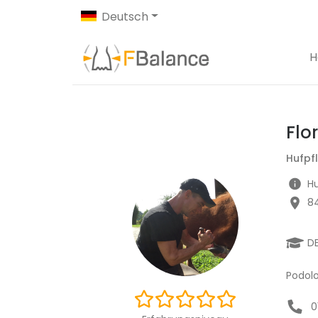
Deutsch
H
Flo
Hufpf
Hu
8
D
Podolo
0