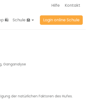
Hilfe
Kontakt
p 🛍️
Schule 🏫
Login online Schule
ng, Ganganalyse
tigung der natürlichen Faktoren des Hufes.