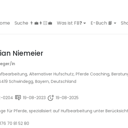
ome
Suche 👨‍💼👩🏻‍💼
Was ist FB❓
E-Buch 📙
Sho
rian Niemeier
leger/in
fbearbeitung, Alternativer Hufschutz, Pferde Coaching, Beratu
4419 Schwindegg, Bayern, Deutschland
E-0204
19-08-2023
19-08-2025
ge für Pferde, spezialisiert auf Hufbearbeitung unter Berücksich
176 70 81 52 80