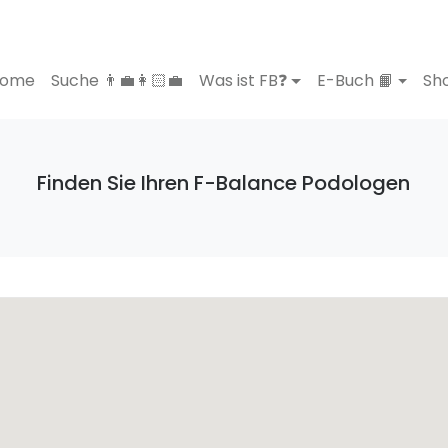
ome
Suche 👨‍💼👩🏻‍💼
Was ist FB❓
E-Buch 📙
Sho
Finden Sie Ihren F-Balance Podologen