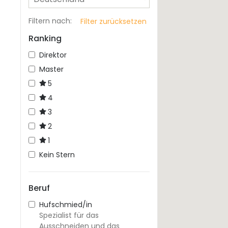
Filtern nach
:
Filter zurücksetzen
Ranking
Direktor
Master
5
4
3
2
1
Kein Stern
Beruf
Hufschmied/in
Spezialist für das
Ausschneiden und das