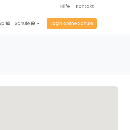
Hilfe
Kontakt
p 🛍️
Schule 🏫
Login online Schule