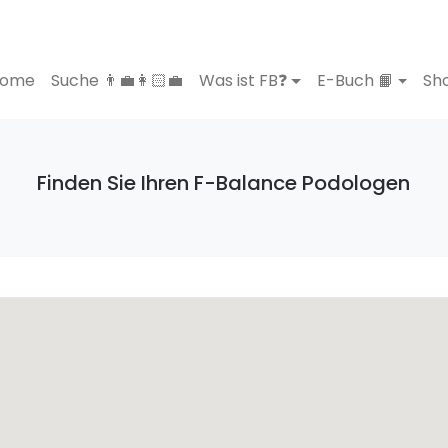
ome
Suche 👨‍💼👩🏻‍💼
Was ist FB❓
E-Buch 📙
Sho
Finden Sie Ihren F-Balance Podologen