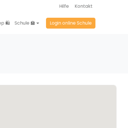
Hilfe
Kontakt
p 🛍️
Schule 🏫
Login online Schule