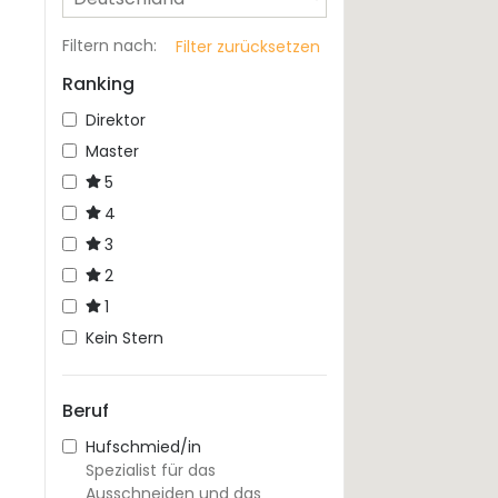
Filtern nach
:
Filter zurücksetzen
Ranking
Direktor
Master
5
4
3
2
1
Kein Stern
Beruf
Hufschmied/in
Spezialist für das
Ausschneiden und das