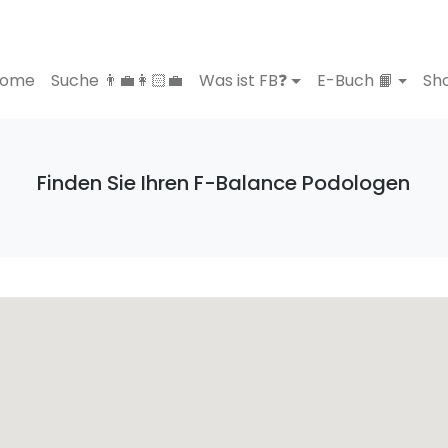
ome
Suche 👨‍💼👩🏻‍💼
Was ist FB❓
E-Buch 📙
Sho
Finden Sie Ihren F-Balance Podologen