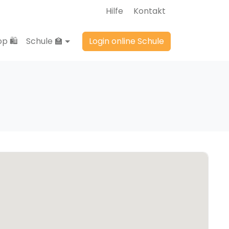
Hilfe
Kontakt
p 🛍️
Schule 🏫
Login online Schule