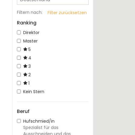
Filtern nach
:
Filter zurücksetzen
Ranking
Direktor
Master
5
4
3
2
1
Kein Stern
Beruf
Hufschmied/in
Spezialist für das
Ausschneiden und das