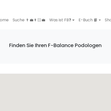
ome
Suche 👨‍💼👩🏻‍💼
Was ist FB❓
E-Buch 📙
Sho
Finden Sie Ihren F-Balance Podologen