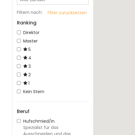
Filtern nach
:
Filter zurücksetzen
Ranking
Direktor
Master
5
4
3
2
1
Kein Stern
Beruf
Hufschmied/in
Spezialist für das
Ausschneiden und das