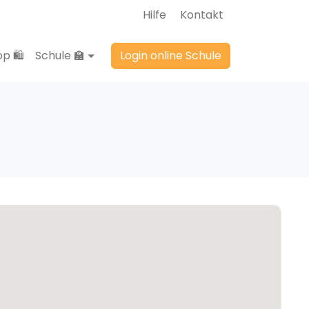
Hilfe
Kontakt
p 🛍️
Schule 🏫
Login online Schule