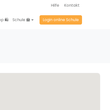
Hilfe
Kontakt
p 🛍️
Schule 🏫
Login online Schule