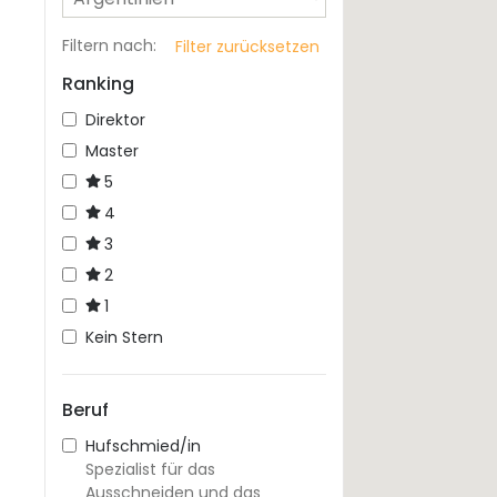
Filtern nach
:
Filter zurücksetzen
Ranking
Direktor
Master
5
4
3
2
1
Kein Stern
Beruf
Hufschmied/in
Spezialist für das
Ausschneiden und das