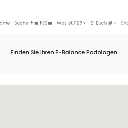
ome
Suche 👨‍💼👩🏻‍💼
Was ist FB❓
E-Buch 📙
Sho
Finden Sie Ihren F-Balance Podologen